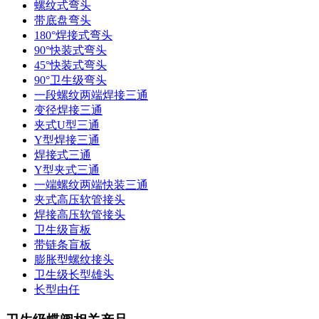
螺纹式弯头
带底盘弯头
180°焊接式弯头
90°快装式弯头
45°快装式弯头
90°卫生级弯头
一段螺纹两端焊接三通
变径焊接三通
夹式U型三通
Y型焊接三通
焊接式三通
Y型夹式三通
一端螺纹两端快装三通
夹式高压软管接头
焊接高压软管接头
卫生级盲板
带链条盲板
膨胀型螺纹接头
卫生级长型雄头
长型由任