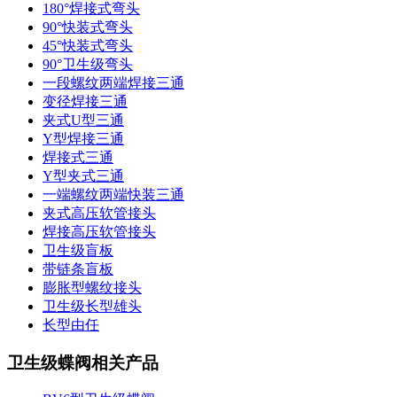
180°焊接式弯头
90°快装式弯头
45°快装式弯头
90°卫生级弯头
一段螺纹两端焊接三通
变径焊接三通
夹式U型三通
Y型焊接三通
焊接式三通
Y型夹式三通
一端螺纹两端快装三通
夹式高压软管接头
焊接高压软管接头
卫生级盲板
带链条盲板
膨胀型螺纹接头
卫生级长型雄头
长型由任
卫生级蝶阀相关产品