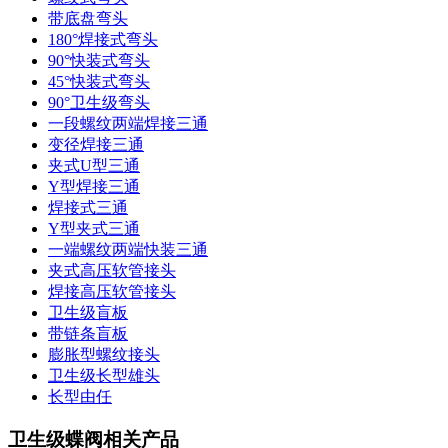
带底盘弯头
180°焊接式弯头
90°快装式弯头
45°快装式弯头
90°卫生级弯头
一段螺纹两端焊接三通
变径焊接三通
夹式U型三通
Y型焊接三通
焊接式三通
Y型夹式三通
一端螺纹两端快装三通
夹式高压软管接头
焊接高压软管接头
卫生级盲板
带链条盲板
膨胀型螺纹接头
卫生级长型雄头
长型由任
卫生级蝶阀相关产品