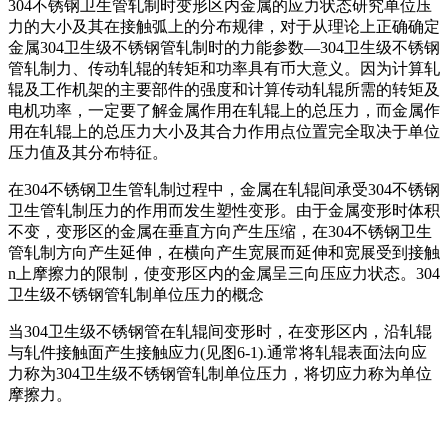
304不锈钢卫生管轧制时变形区内金属的应力状态研究单位压
力的大小及其在接触弧上的分布规律，对于从理论上正确确定
金属304卫生级不锈钢管轧制时的力能参数—304卫生级不锈钢
管轧制力、传动轧辊的转矩和功率具有币大意义。因为计算轧
辊及工作机架的主要部件的强度和计算传动轧辊所需的转矩及
电机功率，一定要了解金属作用在轧辊上的总压力，而金属作
用在轧辊上的总压力大小及其合力作用点位置完全取决于单位
压力值及其分布特征。
在304不锈钢卫生管轧制过程中，金属在轧辊间承受304不锈钢
卫生管轧制压力的作用而发生塑性变形。由于金属变形时体积
不变，变形区的金属在垂直方向产生压缩，在304不锈钢卫生
管轧制方向产生延伸，在横向产生宽展而延伸和宽展受到接触
n上摩擦力的限制，使变形区内的金属呈三向压应力状态。304
卫生级不锈钢管轧制单位压力的概念
当304卫生级不锈钢管在轧辊间变形时，在变形区内，沿轧辊
与轧件接触面产生接触应力(见图6-1).通常将轧辊表面法向应
力称为304卫生级不锈钢管轧制单位压力，将切应力称为单位
摩擦力。