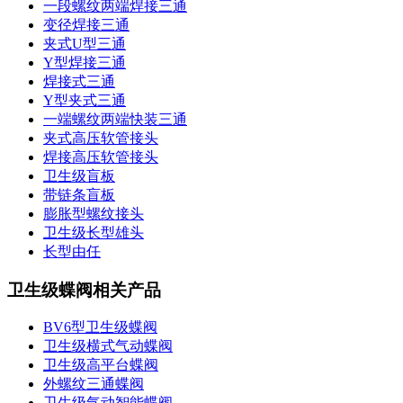
一段螺纹两端焊接三通
变径焊接三通
夹式U型三通
Y型焊接三通
焊接式三通
Y型夹式三通
一端螺纹两端快装三通
夹式高压软管接头
焊接高压软管接头
卫生级盲板
带链条盲板
膨胀型螺纹接头
卫生级长型雄头
长型由任
卫生级蝶阀相关产品
BV6型卫生级蝶阀
卫生级横式气动蝶阀
卫生级高平台蝶阀
外螺纹三通蝶阀
卫生级气动智能蝶阀