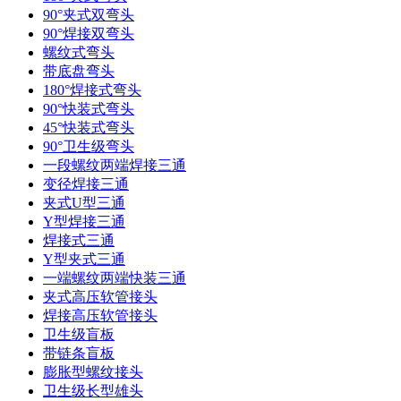
90°夹式双弯头
90°焊接双弯头
螺纹式弯头
带底盘弯头
180°焊接式弯头
90°快装式弯头
45°快装式弯头
90°卫生级弯头
一段螺纹两端焊接三通
变径焊接三通
夹式U型三通
Y型焊接三通
焊接式三通
Y型夹式三通
一端螺纹两端快装三通
夹式高压软管接头
焊接高压软管接头
卫生级盲板
带链条盲板
膨胀型螺纹接头
卫生级长型雄头