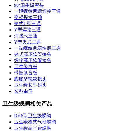
90°卫生级弯头
一段螺纹两端焊接三通
变径焊接三通
夹式U型三通
Y型焊接三通
焊接式三通
Y型夹式三通
一端螺纹两端快装三通
夹式高压软管接头
焊接高压软管接头
卫生级盲板
带链条盲板
膨胀型螺纹接头
卫生级长型雄头
长型由任
卫生级蝶阀相关产品
BV6型卫生级蝶阀
卫生级横式气动蝶阀
卫生级高平台蝶阀