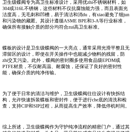
卫生级蝶阀专为高卫生标准设计，采用优zhi不锈钢材料，如
304或316L不锈钢，这些材料不仅抗腐蚀能力强，而且表面光
洁度高，无毛刺和凹槽，易于清洁和消du，有xiao避免了细jun
和污染物的藏匿。其设计遵循ASME BPE和3-A等行业标准，
确保所有接触介质的部分均符合zui高卫生标准。
蝶板的设计是卫生级蝶阀的一大亮点，通常采用光滑平整且无
滞留区的设计，即使在开关操作中也能减少物料的残留，防
zhi交叉污染。此外，蝶阀的密封圈多使用食品级EPDM或
PTFE材质，不仅耐高温、耐腐蚀，还保证了良好的密封性
能，确保介质的纯净传输。
为了便于日常的清洁与维护，卫生级蝶阀往往设计有快拆结
构，允许快速拆装蝶板和密封件，便于进行che底的清洗和检
查，支持CIP和SIP过程，从而提高生产效率，降低停机时间。
综上所述，卫生级蝶阀作为守护纯净流程的精密门户，通过其