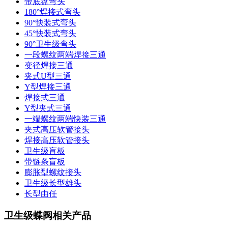
带底盘弯头
180°焊接式弯头
90°快装式弯头
45°快装式弯头
90°卫生级弯头
一段螺纹两端焊接三通
变径焊接三通
夹式U型三通
Y型焊接三通
焊接式三通
Y型夹式三通
一端螺纹两端快装三通
夹式高压软管接头
焊接高压软管接头
卫生级盲板
带链条盲板
膨胀型螺纹接头
卫生级长型雄头
长型由任
卫生级蝶阀相关产品