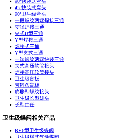
90°快装式弯头
45°快装式弯头
90°卫生级弯头
一段螺纹两端焊接三通
变径焊接三通
夹式U型三通
Y型焊接三通
焊接式三通
Y型夹式三通
一端螺纹两端快装三通
夹式高压软管接头
焊接高压软管接头
卫生级盲板
带链条盲板
膨胀型螺纹接头
卫生级长型雄头
长型由任
卫生级蝶阀相关产品
BV6型卫生级蝶阀
卫生级横式气动蝶阀