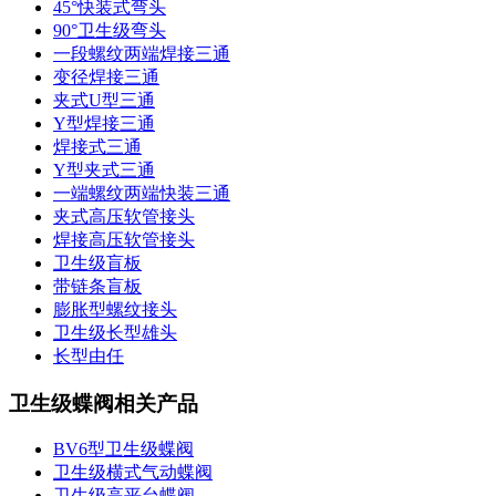
45°快装式弯头
90°卫生级弯头
一段螺纹两端焊接三通
变径焊接三通
夹式U型三通
Y型焊接三通
焊接式三通
Y型夹式三通
一端螺纹两端快装三通
夹式高压软管接头
焊接高压软管接头
卫生级盲板
带链条盲板
膨胀型螺纹接头
卫生级长型雄头
长型由任
卫生级蝶阀相关产品
BV6型卫生级蝶阀
卫生级横式气动蝶阀
卫生级高平台蝶阀