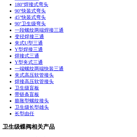
180°焊接式弯头
90°快装式弯头
45°快装式弯头
90°卫生级弯头
一段螺纹两端焊接三通
变径焊接三通
夹式U型三通
Y型焊接三通
焊接式三通
Y型夹式三通
一端螺纹两端快装三通
夹式高压软管接头
焊接高压软管接头
卫生级盲板
带链条盲板
膨胀型螺纹接头
卫生级长型雄头
长型由任
卫生级蝶阀相关产品