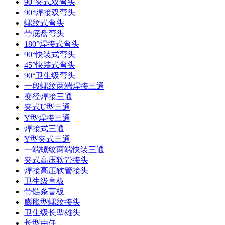
90°夹式双弯头
90°焊接双弯头
螺纹式弯头
带底盘弯头
180°焊接式弯头
90°快装式弯头
45°快装式弯头
90°卫生级弯头
一段螺纹两端焊接三通
变径焊接三通
夹式U型三通
Y型焊接三通
焊接式三通
Y型夹式三通
一端螺纹两端快装三通
夹式高压软管接头
焊接高压软管接头
卫生级盲板
带链条盲板
膨胀型螺纹接头
卫生级长型雄头
长型由任